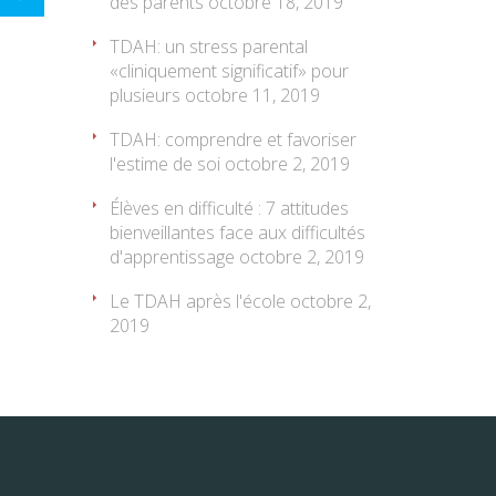
des parents
octobre 18, 2019
TDAH: un stress parental
«cliniquement significatif» pour
plusieurs
octobre 11, 2019
TDAH: comprendre et favoriser
l'estime de soi
octobre 2, 2019
Élèves en difficulté : 7 attitudes
bienveillantes face aux difficultés
d'apprentissage
octobre 2, 2019
Le TDAH après l'école
octobre 2,
2019