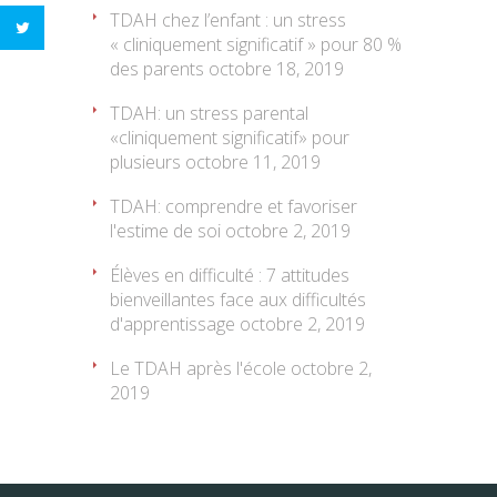
TDAH chez l’enfant : un stress
« cliniquement significatif » pour 80 %
des parents
octobre 18, 2019
TDAH: un stress parental
«cliniquement significatif» pour
plusieurs
octobre 11, 2019
TDAH: comprendre et favoriser
l'estime de soi
octobre 2, 2019
Élèves en difficulté : 7 attitudes
bienveillantes face aux difficultés
d'apprentissage
octobre 2, 2019
Le TDAH après l'école
octobre 2,
2019