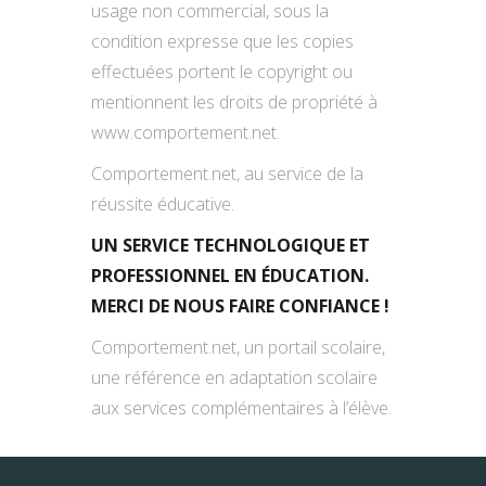
usage non commercial, sous la
condition expresse que les copies
effectuées portent le copyright ou
mentionnent les droits de propriété à
www.comportement.net.
Comportement.net, au service de la
réussite éducative.
UN SERVICE TECHNOLOGIQUE ET
PROFESSIONNEL EN ÉDUCATION.
MERCI DE NOUS FAIRE CONFIANCE !
Comportement.net, un portail scolaire,
une référence en adaptation scolaire
aux services complémentaires à l’élève.