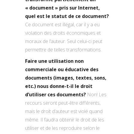
« document » pris sur Internet,
quel est le statut de ce document?
Ce document est illégal, car il y a eu
violation des droits économiques et
moraux de l’auteur. Seul celui-ci peut
permettre de telles transformations.
Faire une utilisation non
commerciale ou éducative des
documents (images, textes, sons,
etc.) nous donne-t-il le droit
d’utiliser ces documents?
Non! Les
recours seront peut-être différents,
mais le droit d’auteur est violé quand
même. Il faudra obtenir le droit de les
utiliser et de les reproduire selon le