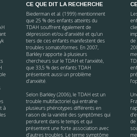
CE QUE DIT LA RECHERCHE
CE
Biederman et al. (1999) mentionnent
Le
que 25 % des enfants atteints du
en
DAH
TDAH souffrent également de
cli
ant
dépression et/ou d'anxiété et qu'un
imp
yk
tiers de ces enfants manifestent des
de
troubles somatoformes. En 2007,
200
Barkley rapporte à plusieurs
me
ts
chercheurs sur le TDAH et l'anxiété,
TD
H
que 33,5 % des enfants TDAH
en
ble
présentent aussi un problème
pré
d'anxiété.
l'o
s
Selon Barkley (2006), le TDAH est un
Une
es
trouble multifactoriel qui entraîne
Fr
t à
plusieurs phénotypes différents en
rap
les
raison de la variété des symptômes qui
d'e
perdurent dans le temps et qui
de 
présentent une forte association avec
sou
d'autres troubles. Le terme symptôme
me