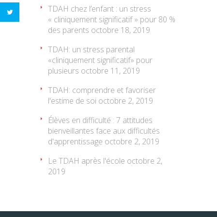
TDAH chez l’enfant : un stress
« cliniquement significatif » pour 80 %
des parents
octobre 18, 2019
TDAH: un stress parental
«cliniquement significatif» pour
plusieurs
octobre 11, 2019
TDAH: comprendre et favoriser
l'estime de soi
octobre 2, 2019
Élèves en difficulté : 7 attitudes
bienveillantes face aux difficultés
d'apprentissage
octobre 2, 2019
Le TDAH après l'école
octobre 2,
2019