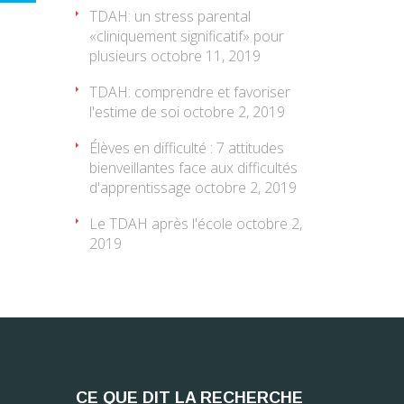
TDAH: un stress parental
«cliniquement significatif» pour
plusieurs
octobre 11, 2019
TDAH: comprendre et favoriser
l'estime de soi
octobre 2, 2019
Élèves en difficulté : 7 attitudes
bienveillantes face aux difficultés
d'apprentissage
octobre 2, 2019
Le TDAH après l'école
octobre 2,
2019
CE QUE DIT LA RECHERCHE